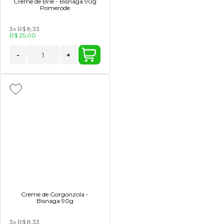
Creme de Brie - Bisnaga 90g
Pomerode
3x
R$ 8,33
R$ 25,00
-
+
Creme de Gorgonzola -
Bisnaga 90g
3x
R$ 8,33