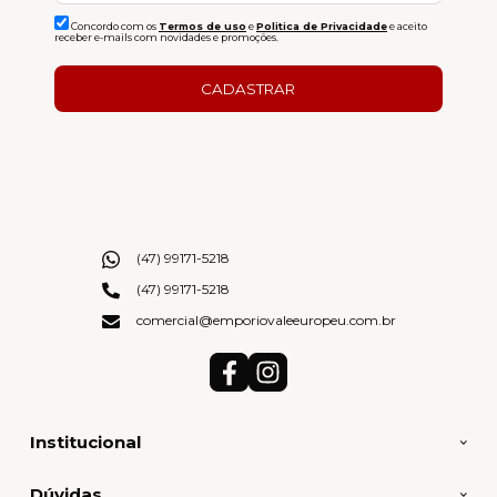
Concordo com os
Termos de uso
e
Politica de Privacidade
e aceito
receber e-mails com novidades e promoções.
CADASTRAR
(47) 99171-5218
(47) 99171-5218
comercial@emporiovaleeuropeu.com.br
Institucional
Dúvidas