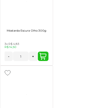
Mostarda Escura Olho 300g
3x
R$ 4,83
R$ 14,50
-
+