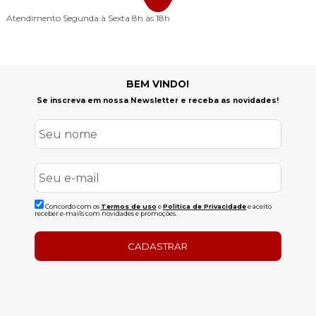
Atendimento
Segunda à Sexta 8h às 18h
BEM VINDO!
Se inscreva em nossa Newsletter e receba as novidades!
Concordo com os
Termos de uso
e
Politica de Privacidade
e aceito
receber e-mails com novidades e promoções.
CADASTRAR