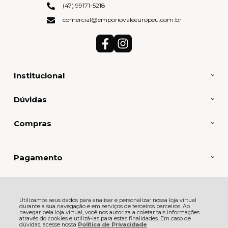
(47) 99171-5218
comercial@emporiovaleeuropeu.com.br
Institucional
Dúvidas
Compras
Pagamento
Selos e Certificados
Utilizamos seus dados para analisar e personalizar nossa loja virtual
durante a sua navegação e em serviços de terceiros parceiros. Ao
navegar pela loja virtual, você nos autoriza a coletar tais informações
através do cookies e utilizá-las para estas finalidades. Em caso de
EIN PROSIT DISTRIBUIDORA E EVENTOS LTDA, Rua dos Atiradores - 45 -
dúvidas, acesse nossa
Política de Privacidade