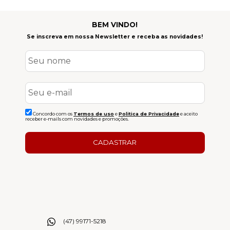
BEM VINDO!
Se inscreva em nossa Newsletter e receba as novidades!
Concordo com os
Termos de uso
e
Politica de Privacidade
e aceito
receber e-mails com novidades e promoções.
CADASTRAR
(47) 99171-5218