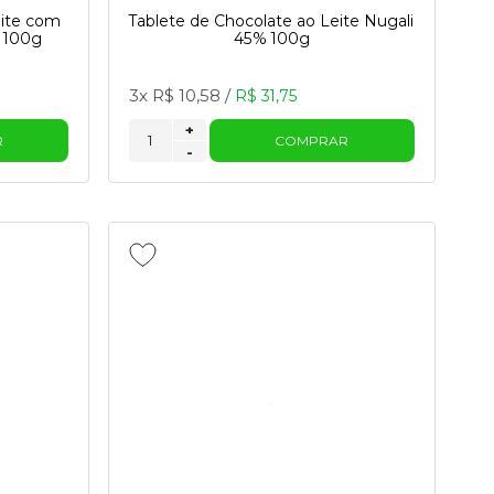
eite com
Tablete de Chocolate ao Leite Nugali
i 100g
45% 100g
3x
R$ 10,58
/
R$ 31,75
+
R
COMPRAR
-