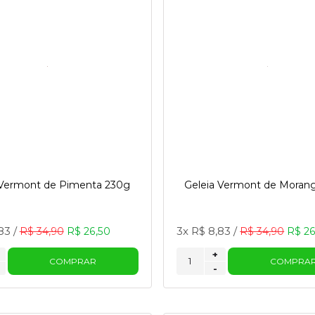
 Vermont de Pimenta 230g
Geleia Vermont de Moran
83
/
3x
R$ 8,83
/
R$ 34,90
R$ 26,50
R$ 34,90
R$ 26
+
COMPRAR
COMPRA
-