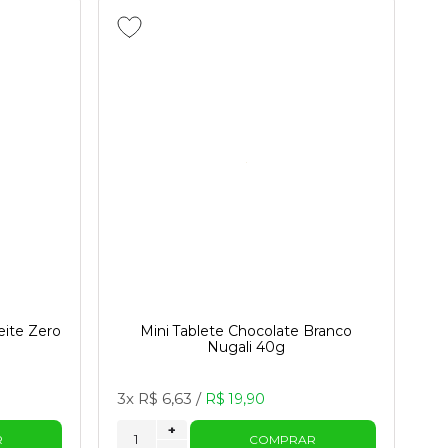
eite Zero
Mini Tablete Chocolate Branco
Nugali 40g
3x
R$ 6,63
/
R$ 19,90
+
R
COMPRAR