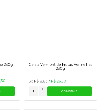
go 230g
Geleia Vermont de Frutas Vermelhas
230g
,50
3x
R$ 8,83
/
R$ 26,50
+
R
COMPRAR
-