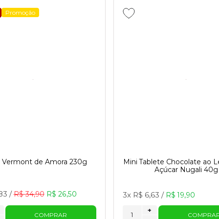
Promoção
a Vermont de Amora 230g
Mini Tablete Chocolate ao L
Açúcar Nugali 40g
83
/
R$ 34,90
R$ 26,50
3x
R$ 6,63
/
R$ 19,90
+
COMPRAR
COMPRA