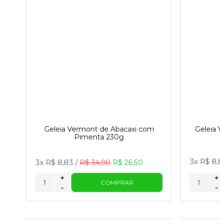
Geleia Vermont de Abacaxi com
Geleia
Pimenta 230g
3x
R$ 8,
3x
R$ 8,83
/
R$ 34,90
R$ 26,50
+
+
COMPRAR
-
-