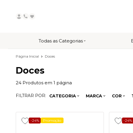
Todas as Categorias
Página Inicial
Doces
Doces
24
Produtos em
1
página
FILTRAR POR:
CATEGORIA
MARCA
COR
-24%
Promoção
-24%