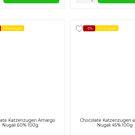
-
Promoção
-3%
Promoção
late Katzenzugen Amargo
Chocolate Katzenzugen a
Nugali 60% 100g
Nugali 45% 100g