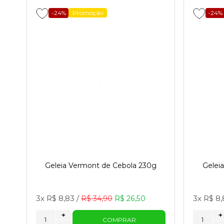
-24%
Promoção
-24%
Geleia Vermont de Cebola 230g
Gelei
3x
R$ 8,83
/
3x
R$ 8,
R$ 34,90
R$ 26,50
+
+
COMPRAR