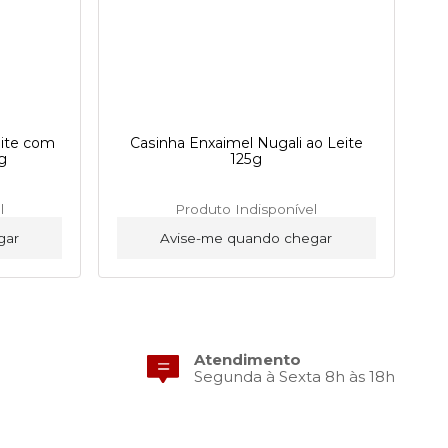
eite com
Casinha Enxaimel Nugali ao Leite
g
125g
l
Produto Indisponível
gar
Avise-me quando chegar
Atendimento
Segunda à Sexta 8h às 18h