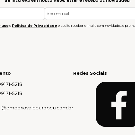
Se inscreva em nossa Newsletter e receba as novidades!
 uso
e
Politica de Privacidade
e aceito receber e-mails com novidades e promo
ento
Redes Sociais
99171-5218
99171-5218
al@emporiovaleeuropeu.com.br