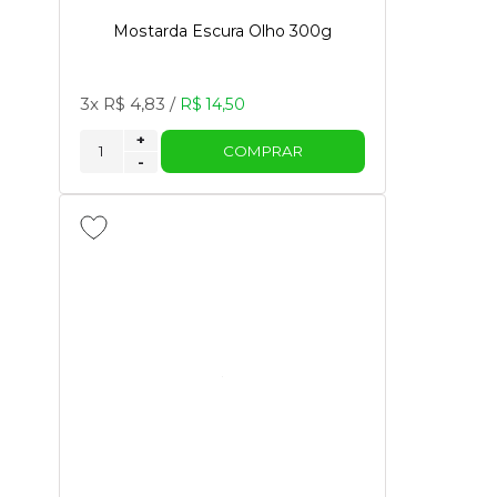
Mostarda Escura Olho 300g
3x
R$ 4,83
/
R$ 14,50
+
COMPRAR
-