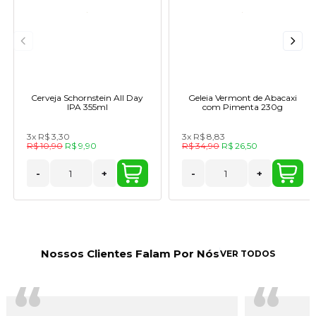
Cerveja Schornstein All Day
Geleia Vermont de Abacaxi
IPA 355ml
com Pimenta 230g
3x
R$ 3,30
3x
R$ 8,83
R$ 10,90
R$ 9,90
R$ 34,90
R$ 26,50
-
+
-
+
Nossos Clientes Falam Por Nós
VER TODOS
“
“