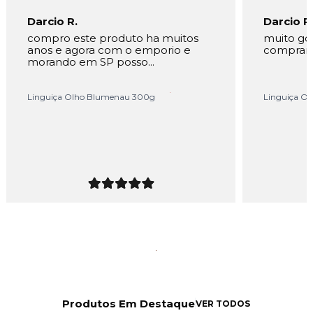
Darcio R.
Darcio R
compro este produto ha muitos
muito go
anos e agora com o emporio e
comprar
morando em SP posso...
Linguiça Olho Blumenau 300g
Linguiça O
Produtos Em Destaque
VER TODOS