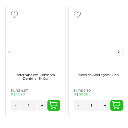
Beterraba em Conserva
Bloco de Anotações Olho
Danimar 540g
3x
R$ 4,97
3x
R$ 9,50
R$ 14,90
R$ 28,50
-
+
-
+