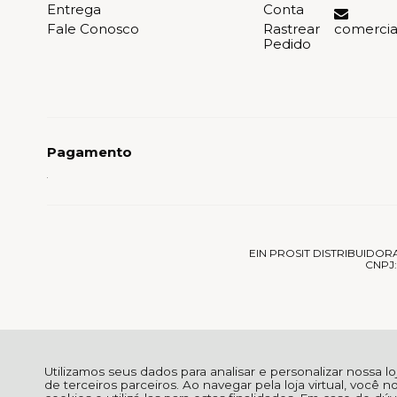
Entrega
Conta
Fale Conosco
Rastrear
comerci
Pedido
Pagamento
EIN PROSIT DISTRIBUIDORA E
CNPJ: 
Utilizamos seus dados para analisar e personalizar nossa l
de terceiros parceiros. Ao navegar pela loja virtual, você n