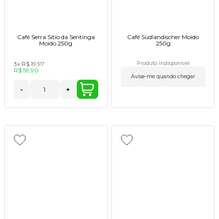
Café Serra Sitio da Seritinga
Café Südlandischer Moído
Moído 250g
250g
3x
R$ 19,97
Produto Indisponível
R$ 59,90
Avise-me quando chegar
-
+