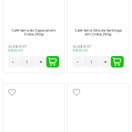
Café Serra do Caparaó em
Café Serra Sítio da Seritinga
Grãos 250g
em Grãos 250g
3x
R$ 19,97
3x
R$ 19,97
R$ 59,90
R$ 59,90
-
+
-
+