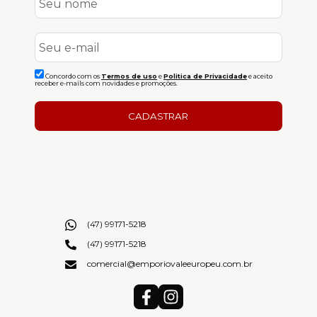
Concordo com os
Termos de uso
e
Politica de Privacidade
e aceito
receber e-mails com novidades e promoções.
CADASTRAR
(47) 99171-5218
(47) 99171-5218
comercial@emporiovaleeuropeu.com.br