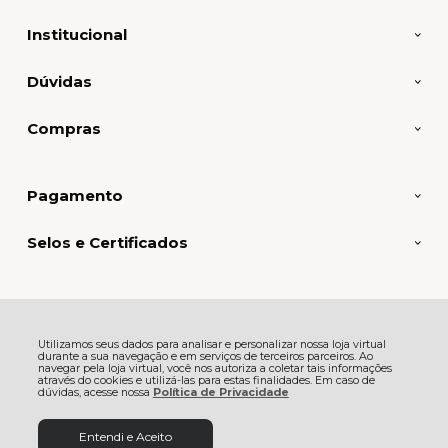
Institucional
Dúvidas
Compras
Pagamento
Selos e Certificados
EIN PROSIT DISTRIBUIDORA E EVENTOS LTDA, Rua dos Atiradores - 45 -
Em frente a rodoviária - Centro - 89107-000 - Pomerode - SC
Utilizamos seus dados para analisar e personalizar nossa loja virtual
CNPJ: 42.042.935/0001-80 | © Todos os direitos reservados - Emporio Vale
durante a sua navegação e em serviços de terceiros parceiros. Ao
Europeu - 2026
navegar pela loja virtual, você nos autoriza a coletar tais informações
através do cookies e utilizá-las para estas finalidades. Em caso de
dúvidas, acesse nossa
Política de Privacidade
Entendi e Aceito