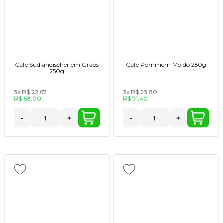
Café Südlandischer em Grãos
Café Pommern Moído 250g
250g
3x
R$ 22,67
3x
R$ 23,80
R$ 68,00
R$ 71,40
-
+
-
+