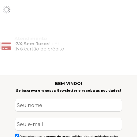
Atendimento
Segunda à Sexta 8h
3X Sem Juros
às 18h
No cartão de crédito
BEM VINDO!
Se inscreva em nossa Newsletter e receba as novidades!
Concordo com os
Termos de uso
e
Politica de Privacidade
e aceito