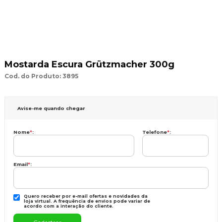
Mostarda Escura Grützmacher 300g
Cod. do Produto: 3895
Avise-me quando chegar
Nome
*
:
Telefone
*
:
Email
*
:
Quero receber por e-mail ofertas e novidades da
loja virtual. A frequência de envios pode variar de
acordo com a interação do cliente.