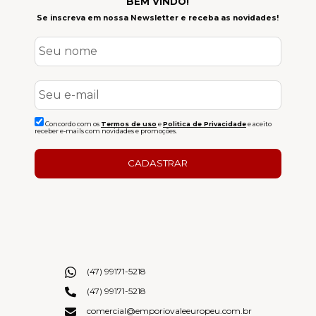
BEM VINDO!
Se inscreva em nossa Newsletter e receba as novidades!
Concordo com os
Termos de uso
e
Politica de Privacidade
e aceito
receber e-mails com novidades e promoções.
CADASTRAR
(47) 99171-5218
(47) 99171-5218
comercial@emporiovaleeuropeu.com.br