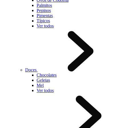
Ovos de Codorna
Palmitos
Pepinos
Pimentas
Típicos
Ver todos
Doces
Chocolates
Geleias
Mel
Ver todos